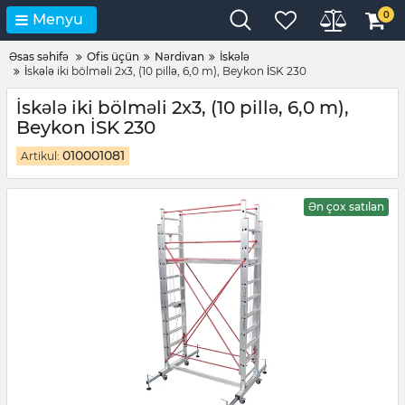
0
Menyu
Əsas səhifə
Ofis üçün
Nərdivan
İskələ
İskələ iki bölməli 2x3, (10 pillə, 6,0 m), Beykon İSK 230
İskələ iki bölməli 2x3, (10 pillə, 6,0 m),
Beykon İSK 230
010001081
Artikul:
Ən çox satılan