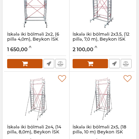
İskələ iki bölməli 2x2, (6
İskələ iki bölməli 2x3.5, (12
pillə 4,0m), Beykon İSK
pillə, 7,0 m), Beykon İSK
220
235
₼
₼
1 650,00
2 100,00
Artikul:
010001079
Artikul:
010001082
İskələ iki bölməli 2x4, (14
İskələ iki bölməli 2x5, (18
pillə, 8,0m), Beykon İSK
pillə, 10 m) Beykon İSK
240
250