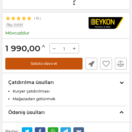
(
15
)
Rəy bildir
Mövcuddur
1 990,00
₼
−
+
Səbətə əlavə et
Çatdırılma üsulları
Kuryer çatdırılması
Mağazadan götürmək
Ödəniş üsulları
Paylaş: