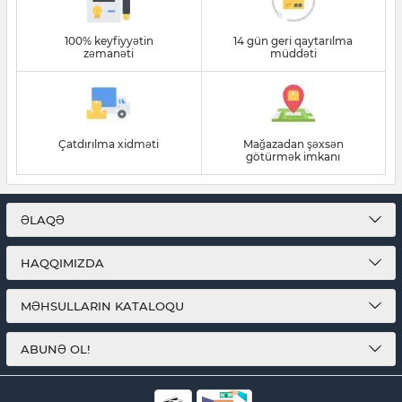
100% keyfiyyətin
14 gün geri qaytarılma
zəmanəti
müddəti
Çatdırılma xidməti
Mağazadan şəxsən
götürmək imkanı
ƏLAQƏ
HAQQIMIZDA
MƏHSULLARIN KATALOQU
ABUNƏ OL!