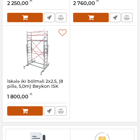
₼
₼
2 250,00
2 760,00
Artikul:
010001083
Artikul:
010001084
İskələ iki bölməli 2x2.5, (8
pillə, 5,0m) Beykon İSK
225
₼
1 800,00
Artikul:
010001080