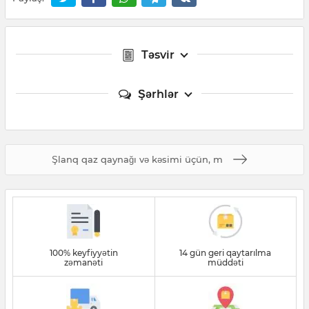
Təsvir
Şərhlər
Şlanq qaz qaynağı və kəsimi üçün, m
100% keyfiyyətin
14 gün geri qaytarılma
zəmanəti
müddəti