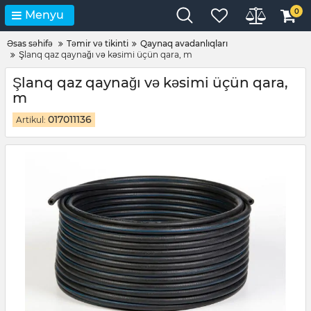
0
Menyu
Əsas səhifə
Təmir və tikinti
Qaynaq avadanlıqları
Şlanq qaz qaynağı və kəsimi üçün qara, m
Şlanq qaz qaynağı və kəsimi üçün qara,
m
017011136
Artikul: