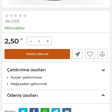
Rəy bildir
Mövcuddur
2,50
₼
−
+
Səbətə əlavə et
Çatdırılma üsulları
Kuryer çatdırılması
Mağazadan götürmək
Ödəniş üsulları
Paylaş: