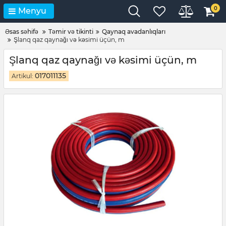
0
Menyu
Əsas səhifə
Təmir və tikinti
Qaynaq avadanlıqları
Şlanq qaz qaynağı və kəsimi üçün, m
Şlanq qaz qaynağı və kəsimi üçün, m
017011135
Artikul: