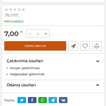
Rəy bildir
Mövcuddur
7,00
₼
−
+
Səbətə əlavə et
Çatdırılma üsulları
Kuryer çatdırılması
Mağazadan götürmək
Ödəniş üsulları
Paylaş: