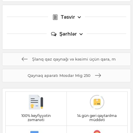
Təsvir
Şərhlər
Şlanq qaz qaynağı və kəsimi üçün qara, m
Qaynaq aparatı Mosdar Mig 250
100% keyfiyyətin
14 gün geri qaytarılma
zəmanəti
müddəti