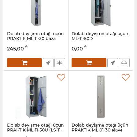
Dolab dəyişmə otağı üçün
Dolab dəyişmə otağı üçün
PRAKTİK ML 11-30 baza
ML-11-50D
modulu (LS-01)
Artikul:
032001252
₼
₼
245,00
0,00
Artikul:
032001253
Dolab dəyişmə otağı üçün
Dolab dəyişmə otağı üçün
PRAKTİK ML-11-50U (LS-11-
PRAКTIK ML 01-30 əlavə
50)
modul (LS-001)