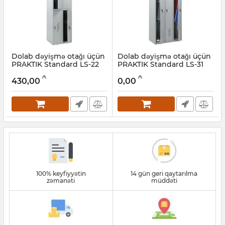
Dolab dəyişmə otağı üçün
Dolab dəyişmə otağı üçün
PRAKTIK Standard LS-22
PRAKTIK Standard LS-31
Artikul:
032001263
Artikul:
032001264
₼
₼
430,00
0,00
100% keyfiyyətin
14 gün geri qaytarılma
zəmanəti
müddəti