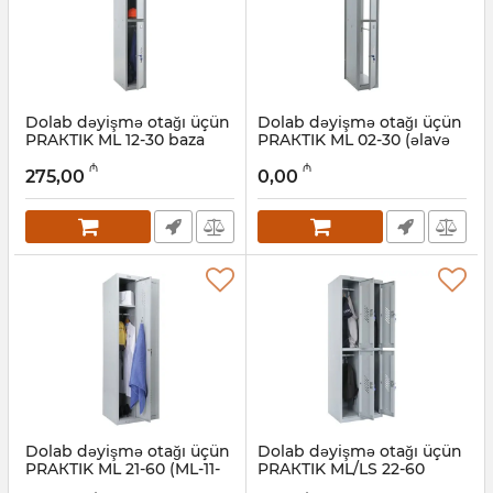
Dolab dəyişmə otağı üçün
Dolab dəyişmə otağı üçün
PRAКTIK ML 12-30 baza
PRAКTIK ML 02-30 (əlavə
modulu (LS-02)
modul)
₼
₼
275,00
0,00
Artikul:
032001257
Artikul:
032001258
Dolab dəyişmə otağı üçün
Dolab dəyişmə otağı üçün
PRAКTIK ML 21-60 (ML-11-
PRAКTIK ML/LS 22-60
30 + ML-01-30)
Artikul:
032001260