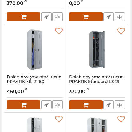
₼
₼
370,00
0,00
Artikul:
032001259
Dolab dəyişmə otağı üçün
Dolab dəyişmə otağı üçün
PRAКTIK ML 21-80
PRAKTIK Standard LS-21
Artikul:
032001260
Artikul:
032001262
₼
₼
460,00
370,00