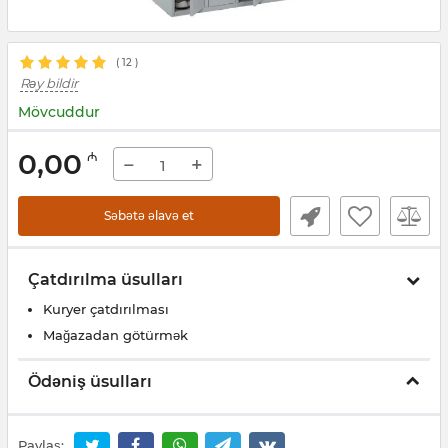
(
12
)
Rəy bildir
Mövcuddur
0,00
₼
−
+
Səbətə əlavə et
Çatdırılma üsulları
Kuryer çatdırılması
Mağazadan götürmək
Ödəniş üsulları
Paylaş: