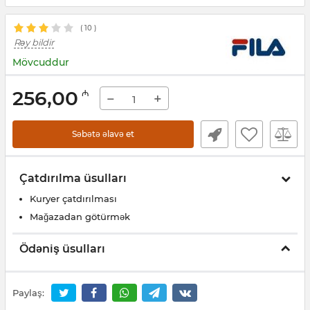
(
10
)
Rəy bildir
Mövcuddur
256,00
₼
−
+
Səbətə əlavə et
Çatdırılma üsulları
Kuryer çatdırılması
Mağazadan götürmək
Ödəniş üsulları
Paylaş: