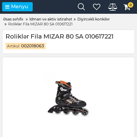
0
Menyu
Əsas səhifə
İdman və aktiv istirahət
Diyircəkli konkilər
Roliklər Fila MIZAR 80 SA 010617221
Roliklər Fila MIZAR 80 SA 010617221
002018063
Artikul: