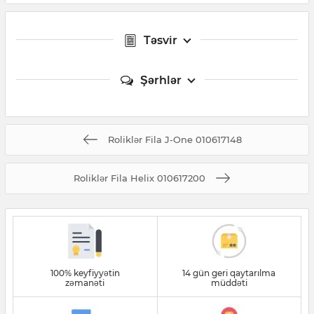
Təsvir
Şərhlər
Roliklər Fila J-One 010617148
Roliklər Fila Helix 010617200
100% keyfiyyətin
14 gün geri qaytarılma
zəmanəti
müddəti