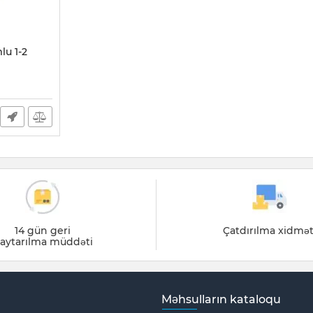
lu 1-2
14 gün geri
Çatdırılma xidmət
aytarılma müddəti
Məhsulların kataloqu