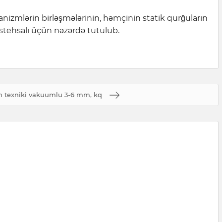
nizmlərin birləşmələrinin, həmçinin statik qurğuların
n istehsalı üçün nəzərdə tutulub.
n texniki vakuumlu 3-6 mm, kq