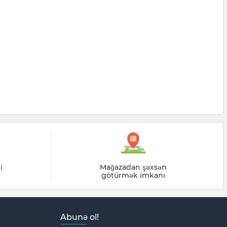
i
Mağazadan şəxsən
götürmək imkanı
Abunə ol!