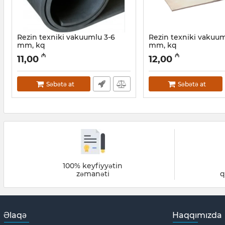
Rezin texniki vakuumlu 3-6
Rezin texniki vakuum
mm, kq
mm, kq
Artikul:
042001165
Artikul:
042001164
₼
₼
11,00
12,00
Səbətə at
Səbətə at
100% keyfiyyətin
zəmanəti
q
Əlaqə
Haqqımızda