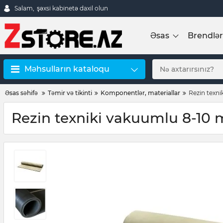
Salam,
şəxsi kabinetə daxil olun
Əsas
Brendlər
Məhsulların kataloqu
Əsas səhifə
Təmir və tikinti
Komponentlər, materiallar
Rezin texn
Rezin texniki vakuumlu 8-10