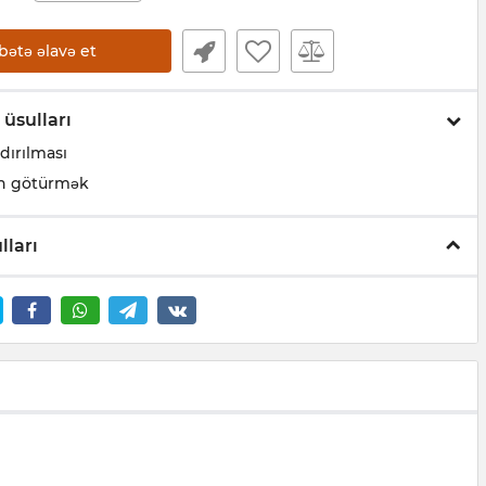
bətə əlavə et
 üsulları
dırılması
n götürmək
lları