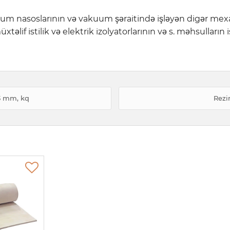
uum nasoslarının və vakuum şəraitində işləyən digər mexa
xtəlif istilik və elektrik izolyatorlarının və s. məhsulları
3 mm, kq
Rezi