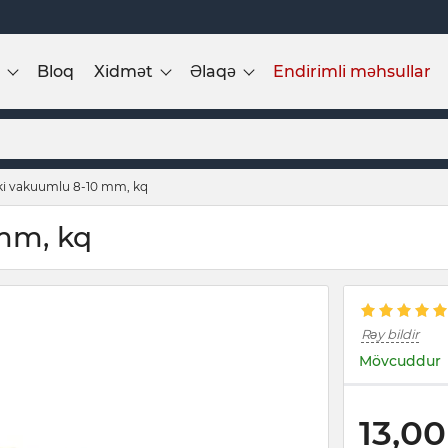
Bloq
Xidmət
Əlaqə
Endirimli məhsullar
iki vakuumlu 8-10 mm, kq
 mm, kq
Rəy bildir
Mövcuddur
13,00