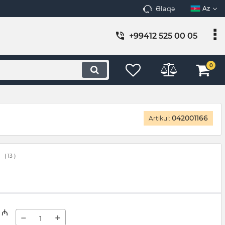
Əlaqə
Az
+99412 525 00 05
0
042001166
Artikul:
(
13
)
₼
−
+