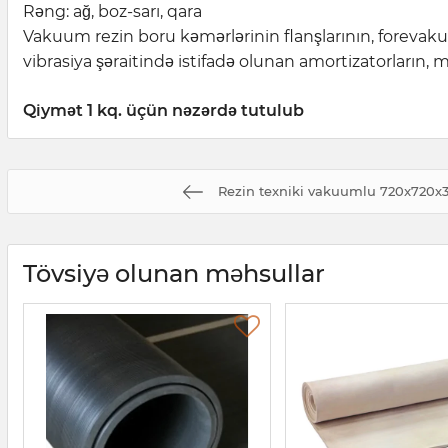
Rəng: ağ, boz-sarı, qara
Vakuum rezin boru kəmərlərinin flanşlarının, forevak
vibrasiya şəraitində istifadə olunan amortizatorların, mü
Qiymət 1 kq. üçün nəzərdə tutulub
Rezin texniki vakuumlu 720x720х
Tövsiyə olunan məhsullar