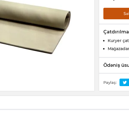
Sə
Çatdırılma
Kuryer çat
Mağazada
Ödəniş üsu
Paylaş: