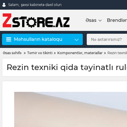
Salam,
şəxsi kabinetə daxil olun
Əsas
Brendlər
Məhsulların kataloqu
Əsas səhifə
Təmir və tikinti
Komponentlər, materiallar
Rezin texni
Rezin texniki qida təyinatlı r