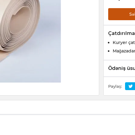
Sə
Çatdırılma
Kuryer çat
Mağazada
Ödəniş üsu
Paylaş: