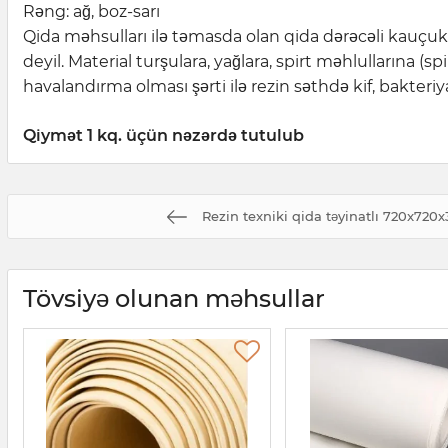
Rəng: ağ, boz-sarı
Qida məhsulları ilə təmasda olan qida dərəcəli kauçuk 
deyil. Material turşulara, yağlara, spirt məhlullarına 
havalandırma olması şərti ilə rezin səthdə kif, bakteri
Qiymət 1 kq. üçün nəzərdə tutulub
Rezin texniki qida təyinatlı 720x720
Tövsiyə olunan məhsullar