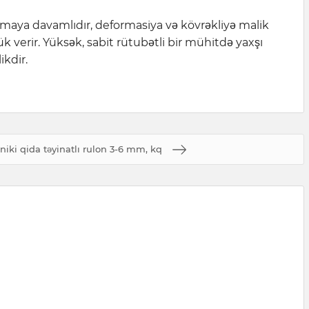
tılmaya davamlıdır, deformasiya və kövrəkliyə malik
k verir. Yüksək, sabit rütubətli bir mühitdə yaxşı
ikdir.
niki qida təyinatlı rulon 3-6 mm, kq