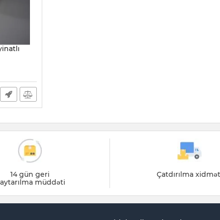
inatlı
14 gün geri
Çatdırılma xidmət
aytarılma müddəti