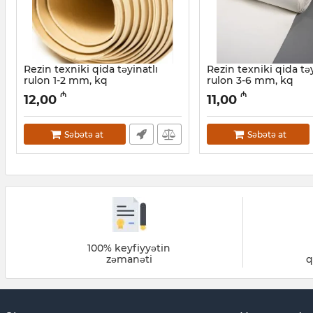
Rezin texniki qida təyinatlı
Rezin texniki qida təy
rulon 1-2 mm, kq
rulon 3-6 mm, kq
Artikul:
042001176
Artikul:
042001177
₼
₼
12,00
11,00
Səbətə at
Səbətə at
100% keyfiyyətin
zəmanəti
q