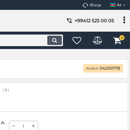
Əlaqə
Az
+99412 525 00 05
0
042001178
Artikul:
(
13
)
₼
−
+