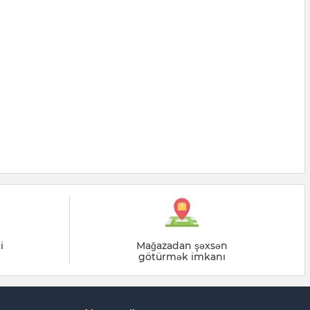
i
Mağazadan şəxsən
götürmək imkanı