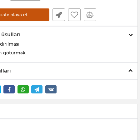
bətə əlavə et
 üsulları
dırılması
n götürmək
lları