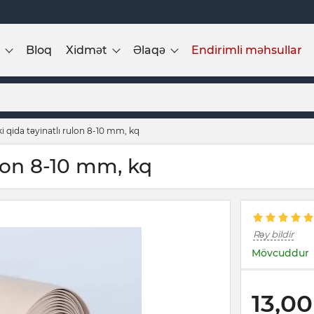
Bloq
Xidmət
Əlaqə
Endirimli məhsullar
ki qida təyinatlı rulon 8-10 mm, kq
ulon 8-10 mm, kq
Rəy bildir
Mövcuddur
13,00