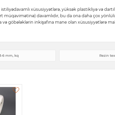
istiliyədavamlı xüsusiyyətlərə, yüksək plastikliyə və dar
(spirt müqavimətinə) davamlıdır, bu da ona daha çox yönlülü
ya və göbələklərin inkişafına mane olan xüsusiyyətlərə mal
х3-6 mm, kq
Rezin tex