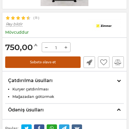
(
11
)
Rəy bildir
Mövcuddur
750,00
₼
−
+
Səbətə əlavə et
Çatdırılma üsulları
Kuryer çatdırılması
Mağazadan götürmək
Ödəniş üsulları
Paylaş: