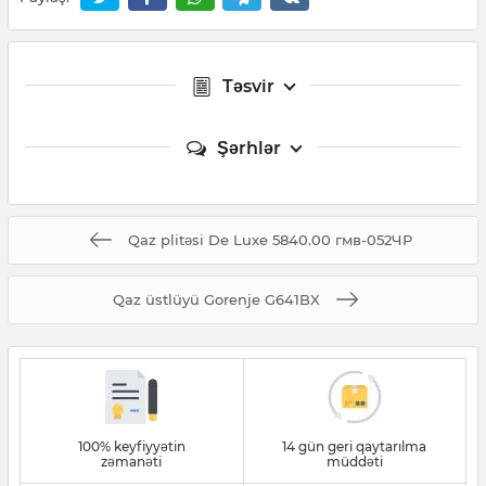
Təsvir
Şərhlər
Qaz plitəsi De Luxe 5840.00 гмв-052ЧР
Qaz üstlüyü Gorenje G641BX
100% keyfiyyətin
14 gün geri qaytarılma
zəmanəti
müddəti