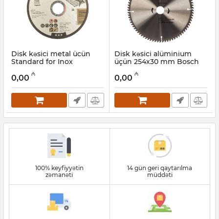
Disk kəsici metal ücün
Disk kəsici alüminium
Standard for Inox
üçün 254х30 mm Bosch
125x1х22.2 mm Standard
ECO AL 2608644394
₼
₼
Bosch 2608603171
0,00
0,00
Artikul:
017026414
Artikul:
017026412
100% keyfiyyətin
14 gün geri qaytarılma
zəmanəti
müddəti