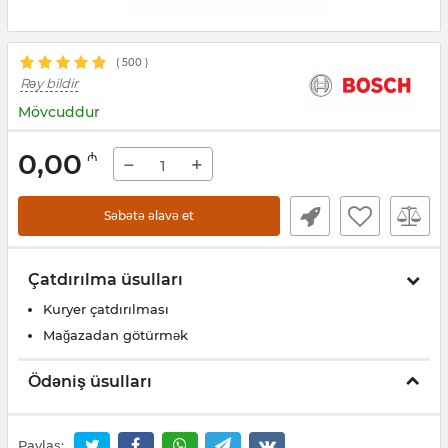
(
500
)
Rəy bildir
Mövcuddur
0,00
₼
−
+
Səbətə əlavə et
Çatdırılma üsulları
Kuryer çatdırılması
Mağazadan götürmək
Ödəniş üsulları
Paylaş: