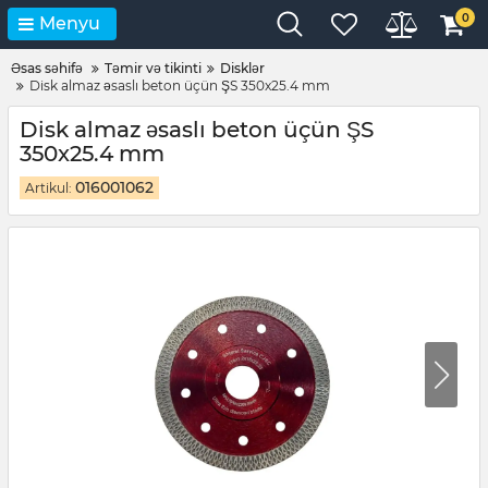
0
Menyu
Əsas səhifə
Təmir və tikinti
Disklər
Disk almaz əsaslı beton üçün ŞS 350x25.4 mm
Disk almaz əsaslı beton üçün ŞS
350x25.4 mm
016001062
Artikul: