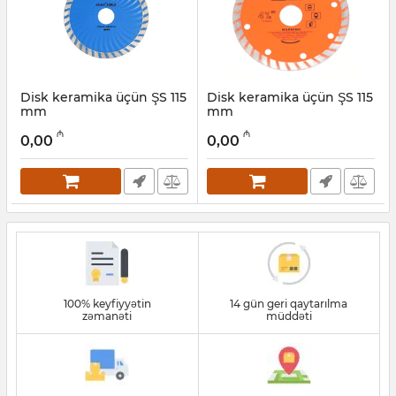
Disk keramika üçün ŞS 115
Disk keramika üçün ŞS 115
mm
mm
Artikul:
016001076
Artikul:
016001077
₼
₼
0,00
0,00
100% keyfiyyətin
14 gün geri qaytarılma
zəmanəti
müddəti