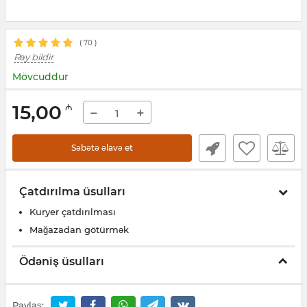
(
70
)
Rəy bildir
Mövcuddur
15,00
₼
−
+
Səbətə əlavə et
Çatdırılma üsulları
Kuryer çatdırılması
Mağazadan götürmək
Ödəniş üsulları
Paylaş: