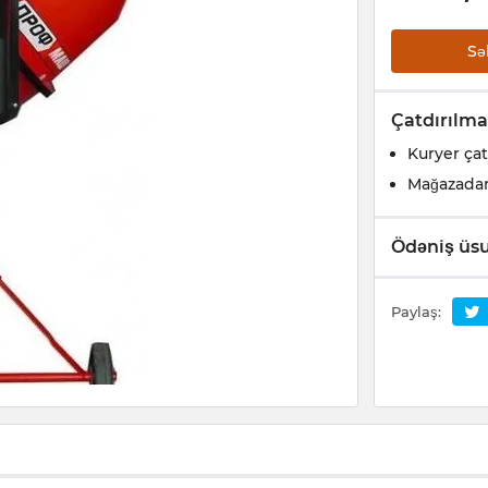
Sə
Çatdırılma
Kuryer çat
Mağazada
Ödəniş üsu
Paylaş: