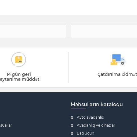
14 gün geri
Çatdırılma xidmət
aytarılma müddəti
Məhsulların kataloqu
Avto avadanlıq
 suallar
Avadanlıq və cihazlar
Bağ üçün