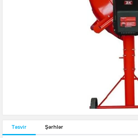
Təsvir
Şərhlər