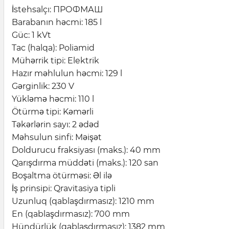
İstehsalçı: ПРОФМАШ
Barabanın həcmi: 185 l
Güc: 1 kVt
Tac (halqa): Poliamid
Mühərrik tipi: Elektrik
Hazır məhlulun həcmi: 129 l
Gərginlik: 230 V
Yükləmə həcmi: 110 l
Ötürmə tipi: Kəmərli
Təkərlərin sayı: 2 ədəd
Məhsulun sinfi: Məişət
Doldurucu fraksiyası (maks.): 40 mm
Qarışdırma müddəti (maks.): 120 san
Boşaltma ötürməsi: Əl ilə
İş prinsipi: Qravitasiya tipli
Uzunluq (qablaşdırmasız): 1210 mm
En (qablaşdırmasız): 700 mm
Hündürlük (qablaşdırmasız): 1382 mm