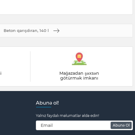
Beton qarışdıran, 140 l
i
Mağazadan şəxsən
götürmək imkanı
Abunə ol!
Yalnız faydalı məlumatlar əldə edin!
Abunə Ol