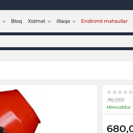
Bloq
Xidmət
Əlaqə
Endirimli məhsullar
Rəy bildir
Mövcuddur
680,