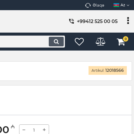
Əlaqə
Az
+99412 525 00 05
0
12018566
Artikul:
00
₼
−
+