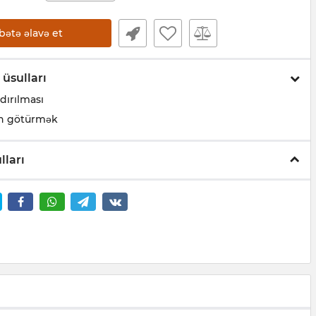
bətə əlavə et
 üsulları
dırılması
n götürmək
lları