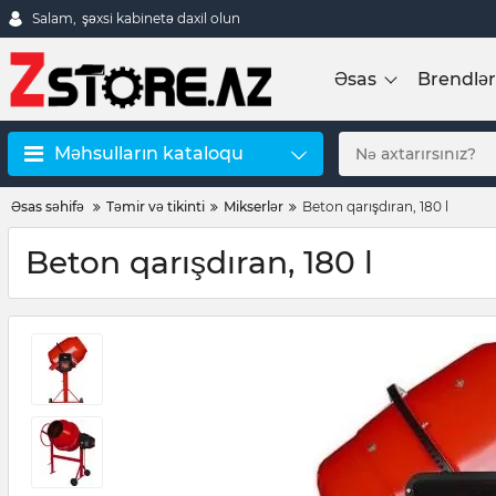
Salam,
şəxsi kabinetə daxil olun
Əsas
Brendlər
Məhsulların kataloqu
Əsas səhifə
Təmir və tikinti
Mikserlər
Beton qarışdıran, 180 l
Beton qarışdıran, 180 l