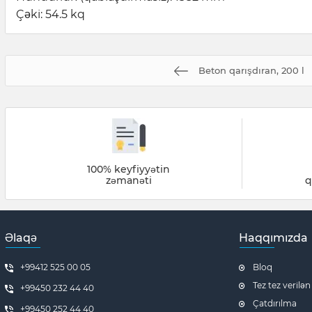
Çəki: 54.5 kq
Beton qarışdıran, 200 l
100% keyfiyyətin
zəmanəti
q
Əlaqə
Haqqımızda
+99412 525 00 05
Bloq
Tez tez verilən
+99450 232 44 40
Çatdırılma
+99450 252 44 40