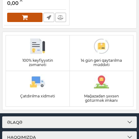
₼
0,00
100% keyfiyyətin
14 gün geri qaytarılma
zəmanəti
müddəti
Çatdırılma xidməti
Mağazadan şəxsən
götürmək imkanı
ƏLAQƏ
HAQQIMIZDA