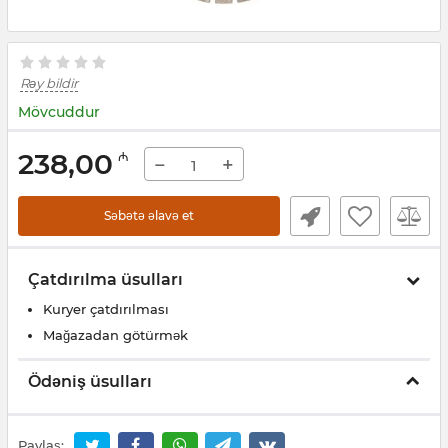
Rəy bildir
Mövcuddur
238,00
₼
−
+
Səbətə əlavə et
Çatdırılma üsulları
Kuryer çatdırılması
Mağazadan götürmək
Ödəniş üsulları
Paylaş: