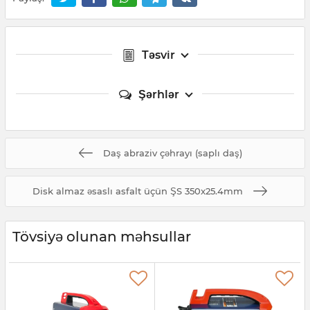
Təsvir
Şərhlər
Daş abraziv çəhrayı (saplı daş)
Disk almaz əsaslı asfalt üçün ŞS 350x25.4mm
Tövsiyə olunan məhsullar