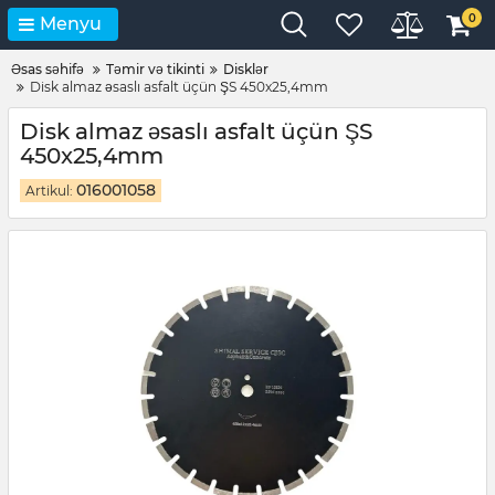
0
Menyu
Əsas səhifə
Təmir və tikinti
Disklər
Disk almaz əsaslı asfalt üçün ŞS 450x25,4mm
Disk almaz əsaslı asfalt üçün ŞS
450x25,4mm
016001058
Artikul: