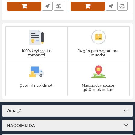
100% keyfiyyətin
14 gün geri qaytarılma
zəmanəti
müddəti
Çatdırılma xidməti
Mağazadan şəxsən
götürmək imkanı
ƏLAQƏ
HAQQIMIZDA