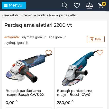
0
Menyu
Əsas səhifə
Təmir və tikinti
Pardaqlama alətləri
Pardaqlama alətləri 2200 Vt
avtomatik
qiymətə görə
ada görə
Filtr
reytinqə görə
Bucaqlı pardaqlama
Bucaqlı pardaqlama
maşını Bosch GWS 22-
maşını Bosch GWS
180H (0601881103)
2200H-230 mm
₼
₼
(06018C1120)
0,00
280,00
Artikul:
017018012
Artikul:
017018002