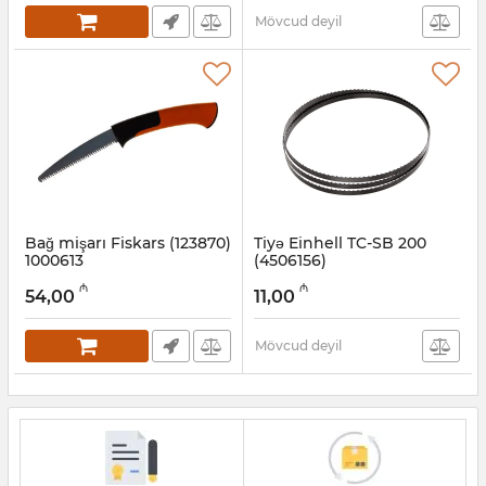
Mövcud deyil
Bağ mişarı Fiskars (123870)
Tiyə Einhell TC-SB 200
1000613
(4506156)
Artikul:
015008046
Artikul:
017009083
₼
₼
54,00
11,00
Mövcud deyil