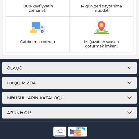
100% keyfiyyətin
14 gün geri qaytarılma
zəmanəti
müddəti
Çatdırılma xidməti
Mağazadan şəxsən
götürmək imkanı
ƏLAQƏ
HAQQIMIZDA
MƏHSULLARIN KATALOQU
ABUNƏ OL!