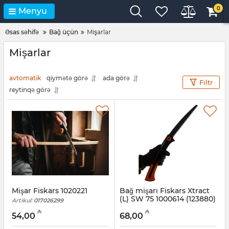
0
Menyu
Əsas səhifə
Bağ üçün
Mişarlar
Mişarlar
avtomatik
qiymətə görə
ada görə
Filtr
reytinqə görə
Mişar Fiskars 1020221
Bağ mişarı Fiskars Xtract
(L) SW 75 1000614 (123880)
Artikul:
017026299
Artikul:
014018070
₼
₼
54,00
68,00