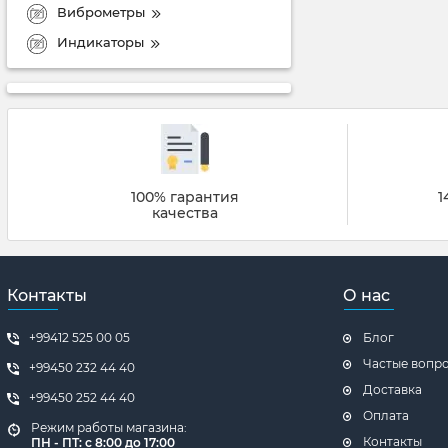
Виброметры
Индикаторы
100% гарантия
1
качества
Контакты
О нас
+99412 525 00 05
Блог
Частые вопр
+99450 232 44 40
Доставка
+99450 252 44 40
Оплата
Режим работы магазина:
Контакты
ПН - ПТ: с 8:00 до 17:00