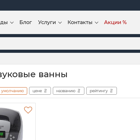
нды
Блог
Услуги
Контакты
Акции %
вуковые ванны
умолчанию
цене
названию
рейтингу