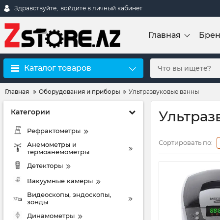
Здравствуйте,
войдите в личный кабинет
Главная
Бре
Каталог товаров
Главная
Оборудования и приборы
Ультразвуковые ванны
Категории
Ультраз
Рефрактометры
Сортировать по:
Анемометры и
термоанемометры
Детекторы
Вакуумные камеры
Видеоскопы, эндоскопы,
зонды
Динамометры