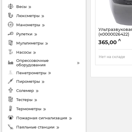
Весы
Люксметры
Манометры
Ультразвукова
Рулетки
(к0000026422)
Артикул:
003001575
₼
365,00
Мультиметры
Насосы
Нет на складе
Опрессовочные
оборудования
Пенетрометры
Пирометры
Солемер
Тестеры
Термометры
Пожарная сигнализация
Паяльные станции