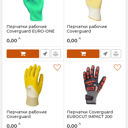
Перчатки рабочие
Перчатки рабочие
Coverguard EURO-ONE
Coverguard
5962
EUROSTRONG 4365
₼
₼
0,00
0,00
Артикул:
028001094
Артикул:
028001093
Перчатки рабочие
Перчатки Coverguard
Coverguard
EUROCUT IMPACT 200
EUROSTRONG 9320
1CHIC30010
₼
₼
0,00
0,00
Артикул:
028001092
Артикул:
028001090