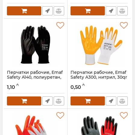
Перчатки рабочие, Emaf
Перчатки рабочие, Emaf
Safety A140, полиуретан,
Safety A300, нитрил, 30qr
24гр
Артикул:
047001027
₼
₼
1,10
0,50
Артикул:
047001028