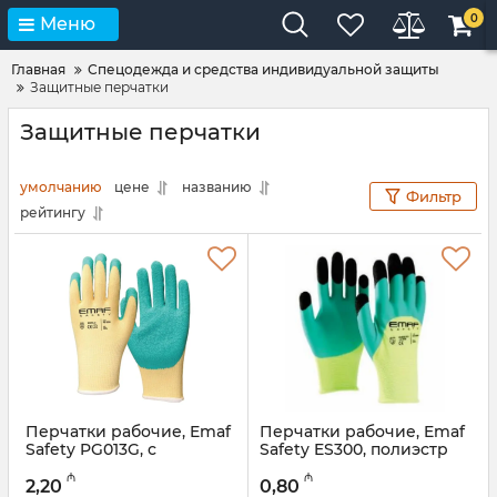
0
Меню
Главная
Спецодежда и средства индивидуальной защиты
Защитные перчатки
Защитные перчатки
умолчанию
цене
названию
Фильтр
рейтингу
Перчатки рабочие, Emaf
Перчатки рабочие, Emaf
Safety PG013G, с
Safety ES300, полиэстр
латексным покрытием
Артикул:
047001036
₼
₼
2,20
0,80
Артикул:
047001038