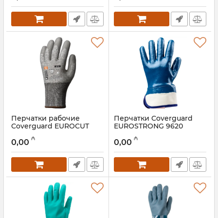
Перчатки рабочие
Перчатки Coverguard
Coverguard EUROCUT
EUROSTRONG 9620
P500 1CRPG10
Артикул:
028001088
₼
₼
0,00
0,00
Артикул:
028001089