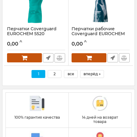
Перчатки Coverguard
Перчатки рабочие
EUROCHEM 5520
Coverguard EUROCHEM
3740
Артикул:
028001087
₼
₼
0,00
0,00
Артикул:
028001086
1
2
все
вперёд »
100% гарантия качества
14 дней на возврат
товара