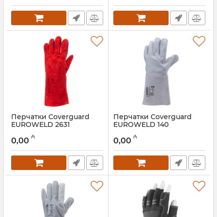
Перчатки Coverguard
Перчатки Coverguard
EUROWELD 2631
EUROWELD 140
1WEL140010
Артикул:
028001102
₼
₼
0,00
0,00
Артикул:
028001101