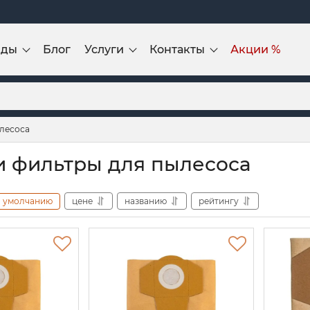
нды
Блог
Услуги
Контакты
Акции %
лесоса
 фильтры для пылесоса
умолчанию
цене
названию
рейтингу