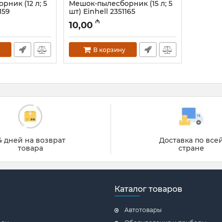
ник (12 л; 5
Мешок-пылесборник (15 л; 5
159
шт) Einhell 2351165
Артикул:
12018207
₼
10,00
В корзину
4 дней на возврат
Доставка по все
товара
стране
Каталог товаров
Автотовары