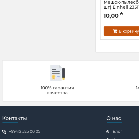
Мешок-пылесбор
шт) Einhell 2351
Артикул:
12018206
₼
10,00
В корзину
100% гарантия
1
качества
Контакты
О нас
+99412 525 00 05
Блог