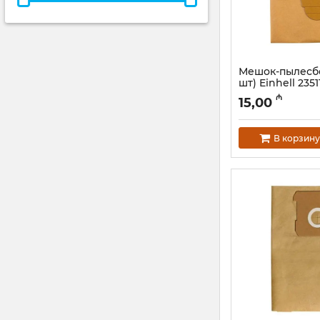
Мешок-пылесбо
шт) Einhell 2351
Артикул:
12018490
₼
15,00
В корзину