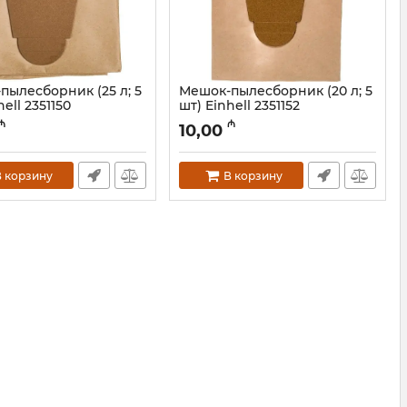
пылесборник (25 л; 5
Мешок-пылесборник (20 л; 5
hell 2351150
шт) Einhell 2351152
12018055
Артикул:
12018205
₼
₼
10,00
 корзину
В корзину