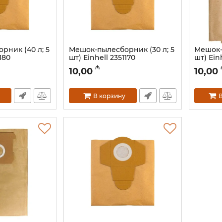
рник (40 л; 5
Мешок-пылесборник (30 л; 5
Мешок-
180
шт) Einhell 2351170
шт) Ein
Артикул:
12018208
Артикул:
₼
10,00
10,00
В корзину
В