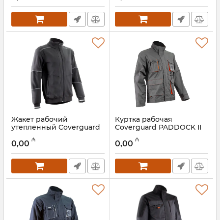
Жакет рабочий
Куртка рабочая
утепленный Coverguard
Coverguard PADDOCK II
KIJI 5KIJ15000
5PAV15000
₼
₼
0,00
0,00
Артикул:
028001052
Артикул:
028001049