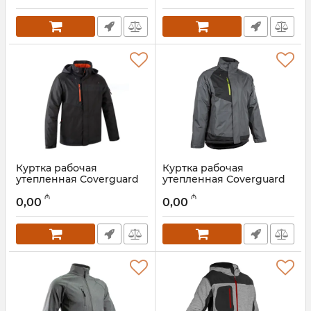
Куртка рабочая
Куртка рабочая
утепленная Coverguard
утепленная Coverguard
YUZU 5YUZ31000M
YUZU 5YUZ45000M
₼
₼
0,00
0,00
Артикул:
028001058
Артикул:
028001057