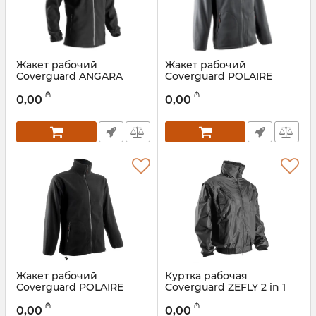
Жакет рабочий
Жакет рабочий
Coverguard ANGARA
Coverguard POLAIRE
5VANNM
5VPOG
₼
₼
0,00
0,00
Артикул:
028001062
Артикул:
028001061
Жакет рабочий
Куртка рабочая
Coverguard POLAIRE
Coverguard ZEFLY 2 in 1
5VPON
5ZEFN
₼
₼
0,00
0,00
Артикул:
028001060
Артикул:
028001059