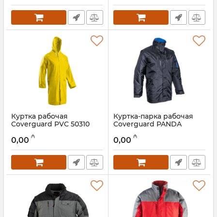
Куртка рабочая
Куртка-парка рабочая
Coverguard PVC 50310
Coverguard PANDA
5PDA01000
Артикул:
028001070
₼
₼
0,00
0,00
Артикул:
028001069