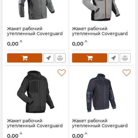
Жакет рабочий
Жакет рабочий
утепленный Coverguard
утепленный Coverguard
SOBA 5SOB35000M
BORA 5BORMM
₼
₼
0,00
0,00
Артикул:
028001056
Артикул:
028001055
Жакет рабочий
Жакет рабочий
утепленный Coverguard
утепленный Coverguard
BORA 5BORGM
KIJI 5KIJ01000M
₼
₼
0,00
0,00
Артикул:
028001054
Артикул:
028001053