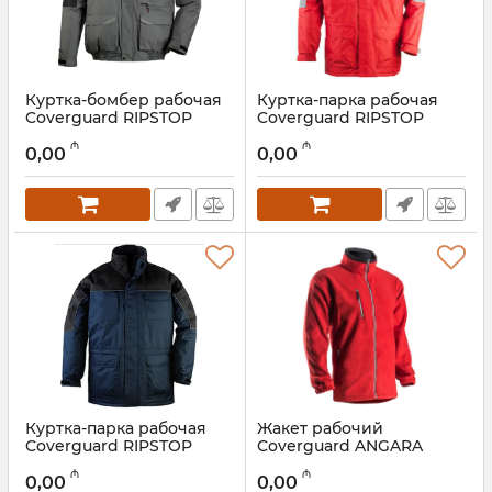
Куртка-бомбер рабочая
Куртка-парка рабочая
Coverguard RIPSTOP
Coverguard RIPSTOP
5BMRI
5RIPR
₼
₼
0,00
0,00
Артикул:
028001068
Артикул:
028001067
Куртка-парка рабочая
Жакет рабочий
Coverguard RIPSTOP
Coverguard ANGARA
5RIPB
5VANRM
₼
₼
0,00
0,00
Артикул:
028001066
Артикул:
028001065