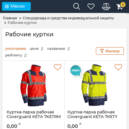
0
Меню
Главная
Спецодежда и средства индивидуальной защиты
Рабочие куртки
Рабочие куртки
умолчанию
цене
названию
Фильтр
рейтингу
Куртка-парка рабочая
Куртка-парка рабочая
Coverguard KETA 7KETRM
Coverguard KETA 7KETY
Артикул:
028001075
Артикул:
028001074
₼
₼
0,00
0,00