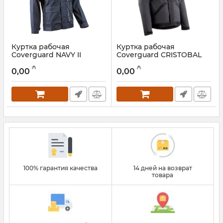
Куртка рабочая
Куртка рабочая
Coverguard NAVY II
Coverguard CRISTOBAL
5NAV05000
RIPSTOP 5CRJ15000
₼
₼
0,00
0,00
Артикул:
028001046
Артикул:
028001044
100% гарантия качества
14 дней на возврат
товара