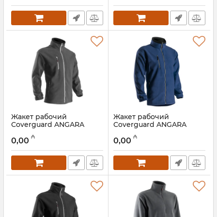
Жакет рабочий
Жакет рабочий
Coverguard ANGARA
Coverguard ANGARA
5VANGM
5VANBM
₼
₼
0,00
0,00
Артикул:
028001064
Артикул:
028001063