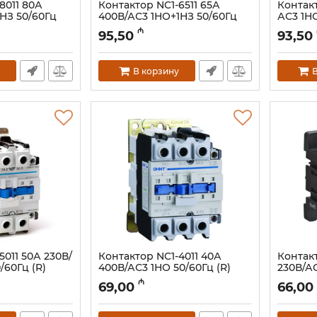
8011 80А
Контактор NC1-6511 65А
Контакт
НЗ 50/60Гц
400В/АС3 1НО+1НЗ 50/60Гц
АС3 1НО
934
(R) (CHINT) 222728
(CHINT)
₼
95,50
93,50
Артикул:
023001225
Артикул:
В корзину
В
5011 50А 230В/
Контактор NC1-4011 40А
Контакт
/60Гц (R)
400В/АС3 1НО 50/60Гц (R)
230В/АС
(CHINT) 222286
(CHINT)
₼
69,00
66,00
Артикул:
023001221
Артикул: