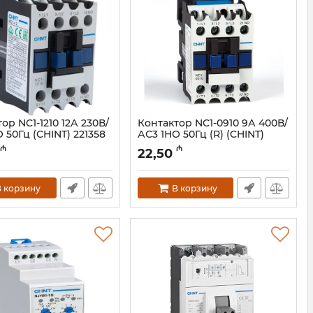
ор NC1-1210 12А 230В/
Контактор NC1-0910 9А 400В/
 50Гц (CHINT) 221358
АС3 1НО 50Гц (R) (CHINT)
221048
023001212
₼
₼
22,50
Артикул:
023001211
 корзину
В корзину