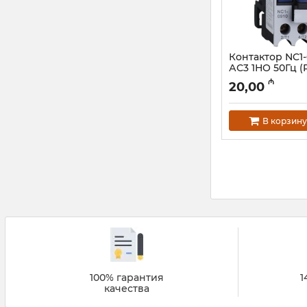
Контактор NC1-
АС3 1НО 50Гц (R
221033
₼
20,00
Артикул:
023001210
В корзину
100% гарантия
1
качества