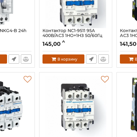
NKG4-B 24h
Контактор NC1-9511 95А
Контакт
400В/АС3 1НО+1НЗ 50/60Гц
АС3 1НО
(R) (CHINT) 223170
(CHINT)
₼
145,00
141,50
Артикул:
023001229
Артикул:
В корзину
В