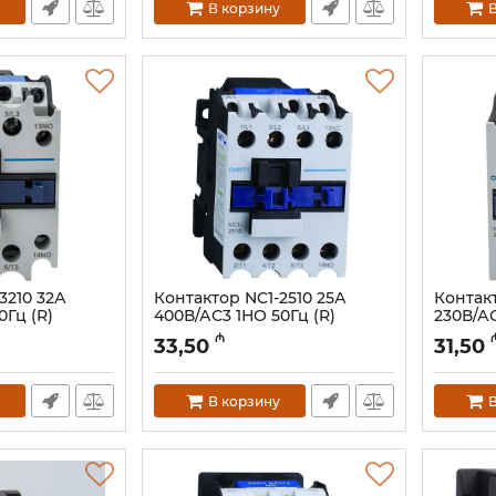
В корзину
В
3210 32А
Контактор NC1-2510 25А
Контакт
0Гц (R)
400В/АС3 1НО 50Гц (R)
230В/АС
(CHINT) 221880
(CHINT)
₼
33,50
31,50
Артикул:
023001217
Артикул:
В корзину
В