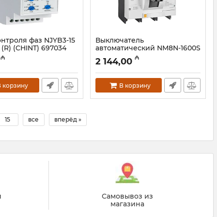
онтроля фаз NJYB3-15
Выключатель
(R) (CHINT) 697034
автоматический NM8N-1600S
TM 1600А 3P (CHINT) 263073
023001208
₼
₼
2 144,00
Артикул:
023001207
 корзину
В корзину
15
все
вперёд »
й
Самовывоз из
магазина