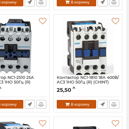
 корзину
В корзину
ор NC1-2510 25А
Контактор NC1-1810 18А 400В/
3 1НО 50Гц (R)
АС3 1НО 50Гц (R) (CHINT)
 221865
221560
₼
₼
25,50
023001216
Артикул:
023001215
 корзину
В корзину