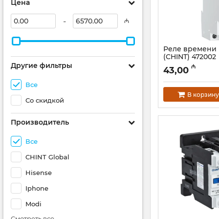
Цена
-
₼
Реле времени 
(CHINT) 472002
Другие фильтры
Артикул:
023001230
₼
43,00
Все
В корзину
Со скидкой
Производитель
Все
CHINT Global
Hisense
Iphone
Modi
Смотреть все