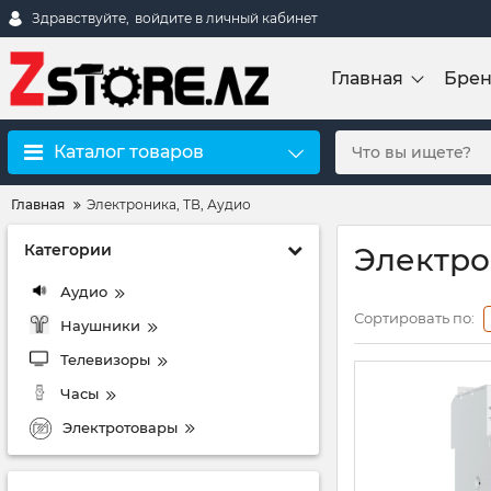
Здравствуйте,
войдите в личный кабинет
Главная
Бре
Каталог товаров
Главная
Электроника, ТВ, Аудио
Категории
Электро
Аудио
Сортировать по:
Наушники
Телевизоры
Часы
Электротовары