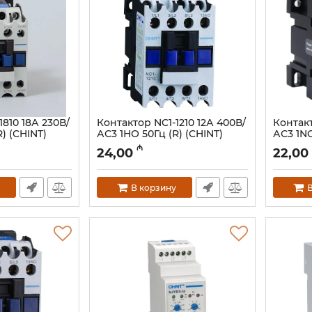
1810 18А 230В/
Контактор NC1-1210 12А 400В/
Контакт
) (CHINT)
АС3 1НО 50Гц (R) (CHINT)
АС3 1NO
221373
Артикул:
₼
24,00
22,00
Артикул:
023001213
В корзину
В