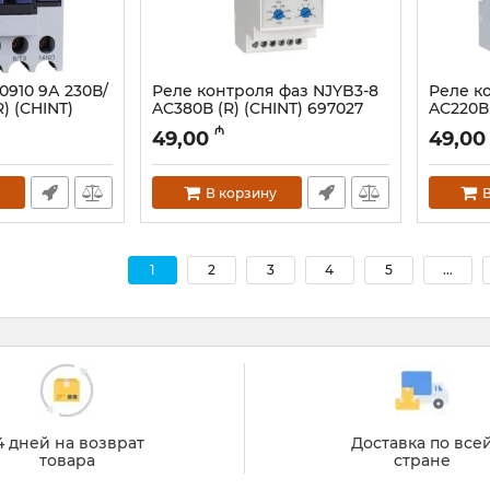
0910 9А 230В/
Реле контроля фаз NJYB3-8
Реле к
) (CHINT)
AC380В (R) (CHINT) 697027
AC220В 
Артикул:
023001209
Артикул:
₼
49,00
49,00
В корзину
В
1
2
3
4
5
...
4 дней на возврат
Доставка по все
товара
стране