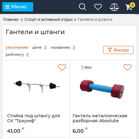
0
Меню
Главная
Спорт и активный отдых
Гантели и штанги
Гантели и штанги
умолчанию
цене
названию
Фильтр
рейтингу
Стойка под штангу для
Гантель металлическая
СК "Триумф"
разборная Absolute
Champion 1 кг
Артикул:
001002017
₼
₼
41,00
6,00
Артикул:
002012095