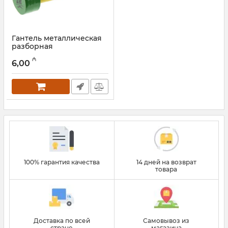
Гантель металлическая
разборная
AbsoluteChampion 1 кг
₼
6,00
Артикул:
002012095
100% гарантия качества
14 дней на возврат
товара
Доставка по всей
Самовывоз из
стране
магазина