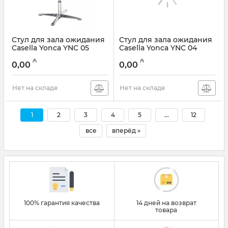
Стул для зала ожидания
Стул для зала ожидания
Casella Yonca YNC 05
Casella Yonca YNC 04
₼
₼
0,00
0,00
Нет на складе
Нет на складе
1
2
3
4
5
...
12
все
вперёд »
100% гарантия качества
14 дней на возврат
товара