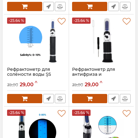
-25.64 %
-25.64 %
Рефрактометр для
Рефрактометр для
солёности воды ŞS
антифриза и
RF006BX (0–10%, ATC)
электролита ŞS RF005BX
₼
₼
29,00
29,00
39,00
39,00
Артикул:
050001004
Артикул:
050001003
-25.64 %
-25.64 %