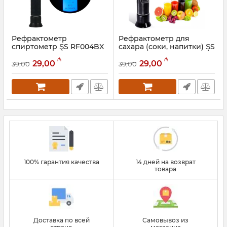
Рефрактометр
Рефрактометр для
спиртометр ŞS RF004BX
сахара (соки, напитки) ŞS
(Спирт 0-80%)
RF001BX (Сахар 0-32%
₼
₼
Brix)
29,00
29,00
39,00
39,00
Артикул:
050001002
Артикул:
050001001
100% гарантия качества
14 дней на возврат
товара
Доставка по всей
Самовывоз из