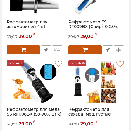
Рефрактометр для
Рефрактометр ŞS
автомобилей 4 в1
RF009BX (Спирт 0-25%,
(антифриз, электроит) ŞS
Сахар 0-40%)
₼
₼
RF010BX
29,00
29,00
39,00
39,00
Артикул:
050001007
Артикул:
050001008
-25.64 %
-25.64 %
Рефрактометр для мёда
Рефрактометр для
ŞS RF008BX (58-90% Brix)
сахара (мед, густые
растворы) ŞS RF007BX
Артикул:
050001006
₼
₼
(0–90% Brix)
29,00
29,00
39,00
39,00
Артикул:
050001005