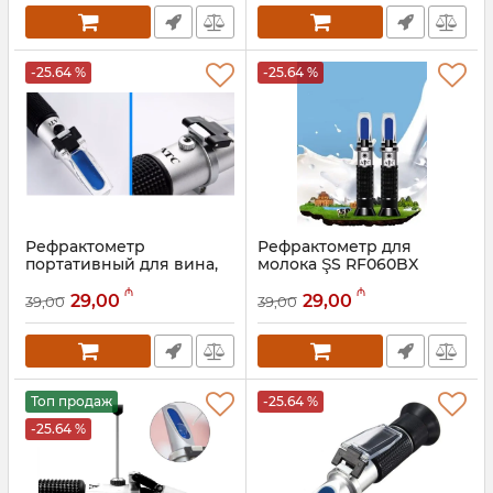
-25.64 %
-25.64 %
Рефрактометр
Рефрактометр для
портативный для вина,
молока ŞS RF060BX
пива и фруктового сока
Артикул:
050001009
₼
₼
(плотность и сахар) ŞS
29,00
29,00
39,00
39,00
RF033BX
Артикул:
050001010
Топ продаж
-25.64 %
-25.64 %