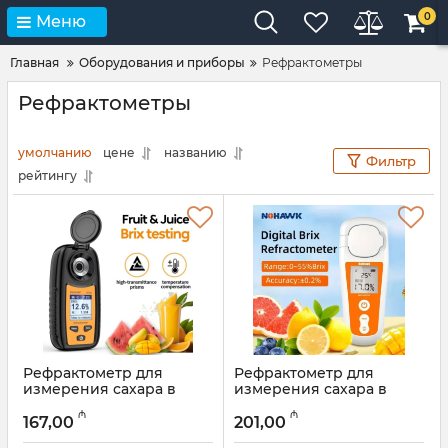
0
Меню
Главная
Оборудования и приборы
Рефрактометры
Рефрактометры
умолчанию
цене
названию
Фильтр
рейтингу
Рефрактометр для
Рефрактометр для
измерения сахара в
измерения сахара в
фруктах Smart Sencor ST
фруктах Nohawk BM-07,
₼
₼
335 A, BT
BT
167,00
201,00
Артикул:
051001018
Артикул:
051001017