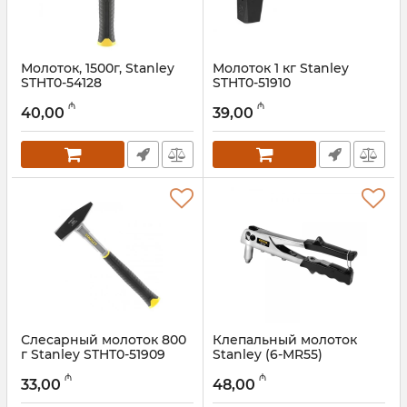
Молоток, 1500г, Stanley
Молоток 1 кг Stanley
STHT0-54128
STHT0-51910
Артикул:
017005011
Артикул:
017005010
₼
₼
40,00
39,00
Слесарный молоток 800
Клепальный молоток
г Stanley STHT0-51909
Stanley (6-MR55)
Артикул:
017005009
Артикул:
017005008
₼
₼
33,00
48,00