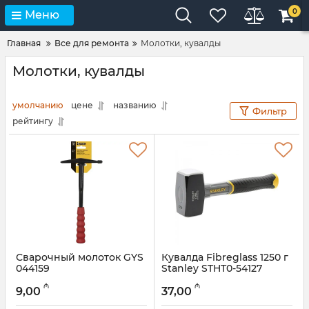
0
Меню
Главная
Все для ремонта
Молотки, кувалды
Молотки, кувалды
умолчанию
цене
названию
Фильтр
рейтингу
Сварочный молоток GYS
Кувалда Fibreglass 1250 г
044159
Stanley STHT0-54127
Артикул:
017005019
Артикул:
017005015
₼
₼
9,00
37,00