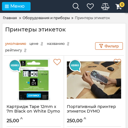
0
Меню
Главная
Оборудования и приборы
Принтеры этикеток
Принтеры этикеток
умолчанию
цене
названию
Фильтр
рейтингу
Картридж Tape 12mm x
Портативный принтер
7m Black on White Dymo
этикеток DYMO
45013
LabelManager 160
₼
₼
25,00
250,00
Артикул:
12018385
Артикул:
12018386