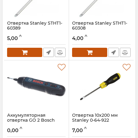
Отвертка Stanley STHT1-
Отвертка Stanley STHT1-
60389
60308
Артикул:
018000071
Артикул:
018000070
₼
₼
5,00
4,00
Аккумуляторная
Отвертка 10х200 мм
отвертка GO 2 Bosch
Stanley 0-64-922
06019H2100
Артикул:
018000068
₼
₼
0,00
7,00
Артикул:
018000069