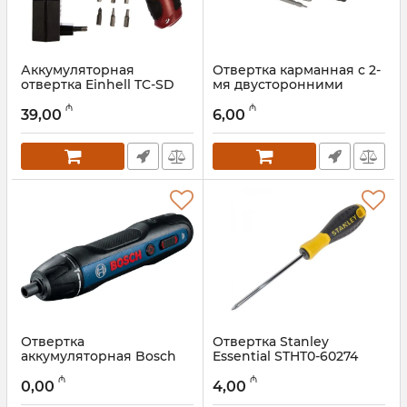
Аккумуляторная
Отвертка карманная с 2-
отвертка Einhell TC-SD
мя двусторонними
3.6 Li (4513442)
вставками Stanley (66-
₼
₼
344M)
39,00
6,00
Артикул:
018000062
Артикул:
018000061
Отвертка
Отвертка Stanley
аккумуляторная Bosch
Essential STHT0-60274
GO 2 06019H2103
Артикул:
018000059
₼
₼
0,00
4,00
Артикул:
018000060