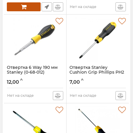
Нет на складе
Отвертка 6 Way 190 мм
Отвертка Stanley
Stanley (0-68-012)
Cushion Grip Phillips РН2
х 100 мм 0-64-940
Артикул:
018000058
₼
₼
12,00
7,00
Артикул:
018000057
Нет на складе
Нет на складе