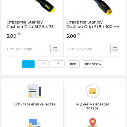
Отвертка Stanley
Отвертка Stanley
Cushion Grip SL2.5 x 75
Cushion Grip SL5 x 100 мм
мм 0-64-923
(0-64-916)
₼
₼
3,00
5,00
Артикул:
18000056
Артикул:
018000055
Нет на складе
Нет на складе
1
2
3
все
вперёд »
100% гарантия качества
14 дней на возврат
товара